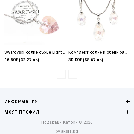
Swarovski колие сърце Light Amethyst shimmer| бижу за подарък на жена
Комплект колие и обеци бяла капка- Crystal Shimmer
16.50€ (32.27 лв)
30.00€ (58.67 лв)
ИНФОРМАЦИЯ
МОЯТ ПРОФИЛ
Подаръци Катрин
© 2026
by
aksis.bg