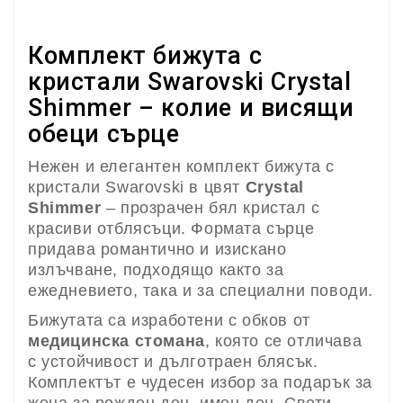
Комплект бижута с
кристали Swarovski Crystal
Shimmer – колие и висящи
обеци сърце
Нежен и елегантен комплект бижута с
кристали Swarovski в цвят
Crystal
Shimmer
– прозрачен бял кристал с
красиви отблясъци. Формата сърце
придава романтично и изискано
излъчване, подходящо както за
ежедневието, така и за специални поводи.
Бижутата са изработени с обков от
медицинска стомана
, която се отличава
с устойчивост и дълготраен блясък.
Комплектът е чудесен избор за подарък за
жена за рожден ден, имен ден, Свети