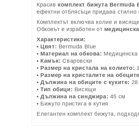
Красив
комплект бижута Bermuda 
ефектни отблясъци придава стилно и
Комплектът включва колие и висящ
Обковът е изработен от
медицинска
Характеристики:
•
Цвят:
Bermuda Blue
•
Материал на обкова:
Медицинска 
•
Камък:
Сваровски
•
Размер на кристала на колието:
1
•
Размер на кристалите на обеците
•
Дължина на обиците с куките:
28
•
Тип обици:
Висящи
•
Дължина на синджира:
45 см
• Бижуто пристига в кутия
Елегантен комплект бижута, подходя