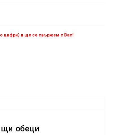
о цифри) и ще се свържем с Вас!
ящи обеци