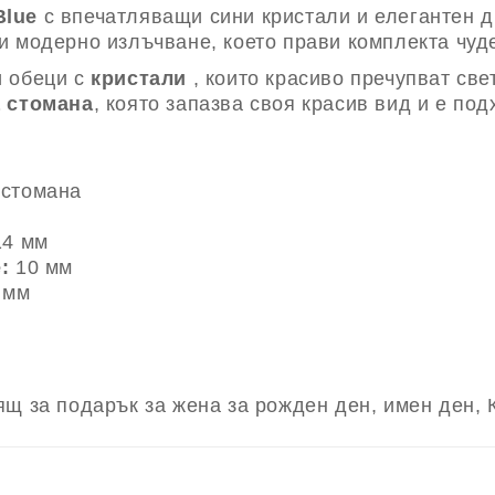
Blue
с впечатляващи сини кристали и елегантен д
 модерно излъчване, което прави комплекта чуде
и обеци с
кристали
, които красиво пречупват све
 стомана
, която запазва своя красив вид и е по
стомана
4 мм
:
10 мм
 мм
щ за подарък за жена за рожден ден, имен ден, 