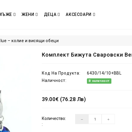
МЪЖЕ
ЖЕНИ
ДЕЦА
АКСЕСОАРИ
lue – колие и висящи обеци
Комплект Бижута Сваровски Be
Код На Продукта:
6430/14/10+BBL
Наличност:
В наличност
39.00€ (76.28 Лв)
Количество:
: