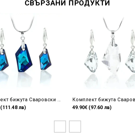
СВЪРЗАНИ ПРОДУКТИ
Комплект бижута Сваровски Bermuda Blue – колие и обеци De Art Crystal в син цвят
 (111.48 лв)
49.90€ (97.60 лв)