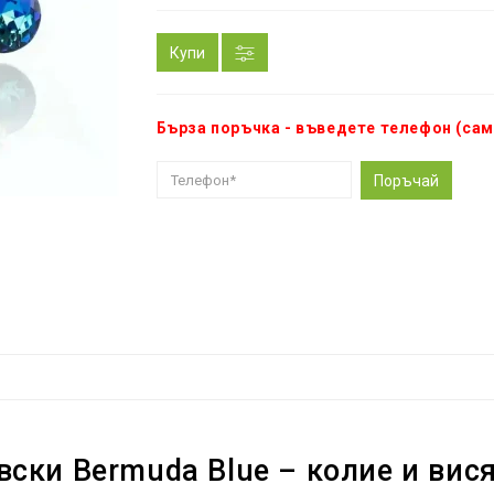
Купи
Бърза поръчка - въведете телефон (сам
Поръчай
ски Bermuda Blue – колие и вис