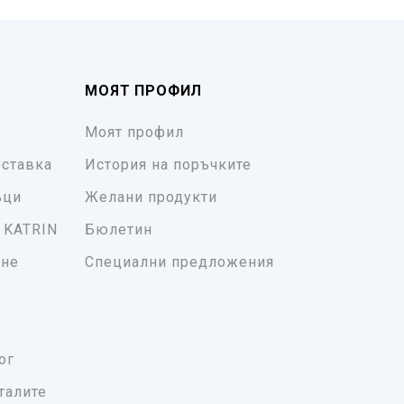
МОЯТ ПРОФИЛ
Моят профил
ставка
История на поръчките
ъци
Желани продукти
 KATRIN
Бюлетин
ане
Специални предложения
ог
талите