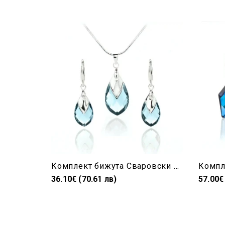
Комплект бижута Сваровски Aquamarine – колие и обеци със сини кристали капка
36.10€ (70.61 лв)
57.00€