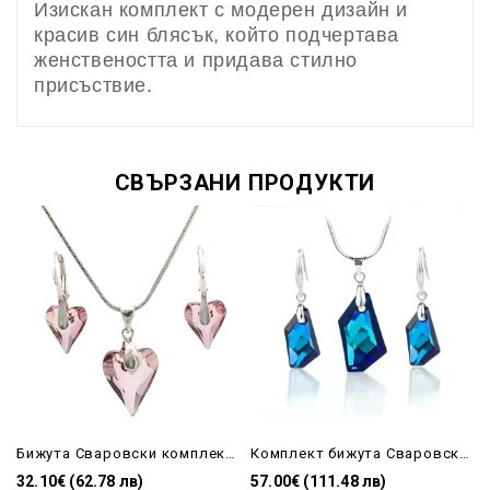
Изискан комплект с модерен дизайн и
красив син блясък, който подчертава
женствеността и придава стилно
присъствие.
СВЪРЗАНИ ПРОДУКТИ
Бижута Сваровски комплект колие и обеци Antique Pink
Комплект бижута Сваровски Bermuda Blue – колие и обеци De Art Crystal в син цвят
32.10€ (62.78 лв)
57.00€ (111.48 лв)