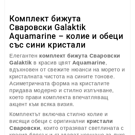
Комплект бижута
Сваровски Galaktik
Aquamarine – колие и обеци
със сини кристали
Елегантен
комплект бижута Сваровски
Galaktik
в красив цвят
Aquamarine
,
вдъхновен от свежите нюанси на морето и
кристалната чистота на сините тонове.
Асиметричната форма на кристалите
придава модерно и стилно излъчване,
което прави комплекта впечатляващ
акцент към всяка визия.
Комплектът включва стилно колие и
висящи обеци с оригинални
кристали
Сваровски
, които отразяват светлината с
красив блясък и създават усещане за лукс