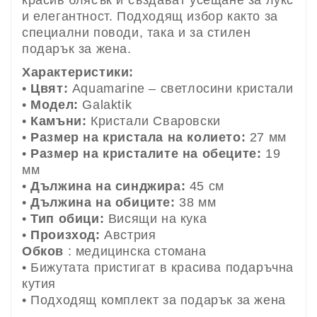
и елегантност. Подходящ избор както за
специални поводи, така и за стилен
подарък за жена.
Характеристики:
•
Цвят:
Aquamarine – светлосини кристали
•
Модел:
Galaktik
•
Камъни:
Кристали Сваровски
•
Размер на кристала на колието:
27 мм
•
Размер на кристалите на обеците:
19
мм
•
Дължина на синджира:
45 см
•
Дължина на обиците:
38 мм
•
Тип обици:
Висящи на кука
•
Произход:
Австрия
Обков
: медицинска стомана
• Бижутата пристигат в красива подаръчна
кутия
• Подходящ комплект за подарък за жена