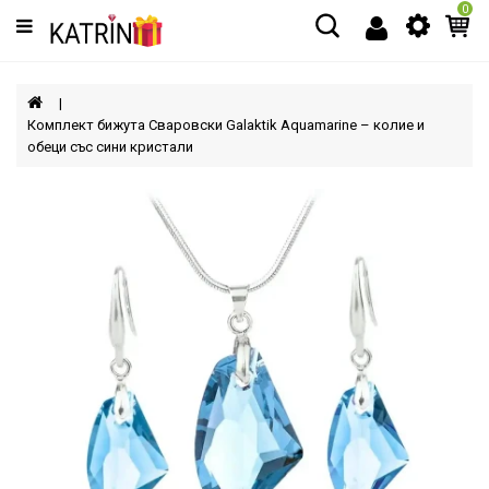
0
Категории
МЪЖЕ
Комплект бижута Сваровски Galaktik Aquamarine – колие и
обеци със сини кристали
ЖЕНИ
ДЕЦА
АКСЕСОАРИ