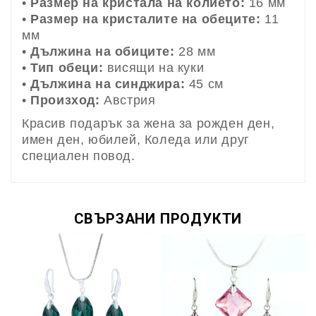
•
Размер на кристала на колието:
16 мм
•
Размер на кристалите на обеците:
11
мм
•
Дължина на обиците:
28 мм
•
Тип обеци:
висящи на куки
•
Дължина на синджира:
45 см
•
Произход:
Австрия
Красив подарък за жена за рожден ден,
имен ден, юбилей, Коледа или друг
специален повод.
СВЪРЗАНИ ПРОДУКТИ