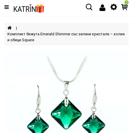
0
Категории
МЪЖЕ
Комплект бижута Emerald Shimmer със зелени кристали – колие
и обеци Square
ЖЕНИ
ДЕЦА
АКСЕСОАРИ