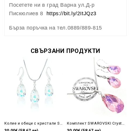
Посетете ни в град Варна ул.Д-р
Пискюлиев 8
https://bit.ly/2ItJQz3
Бърза поръчка на тел.0889/889-815
СВЪРЗАНИ ПРОДУКТИ
Колие и обеци с кристали Swarovski Drop AB
Комплект SWAROVSKI Crystal обеци и колие Drop 6106/22/16+Light Rose AB
30.00€ (58.67 лв)
30.00€ (58.67 лв)