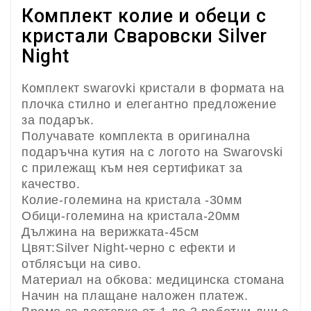
Комплект колие и обеци с
кристали Сваровски Silver
Night
Комплект swarovki кристали в формата на
плочка стилно и елегантно предложение
за подарък.
Получавате комплекта в оригинална
подаръчна кутия на с логото на Swarovski
с прилежащ към нея сертификат за
качество.
Колие-големина на кристала -30мм
Обици-големина на кристала-20мм
Дължина на верижката-45см
Цвят:Silver Night-черно с ефекти и
отблясъци на сиво.
Материал на обкова: медицинска стомана
Начин на плащане наложен платеж.