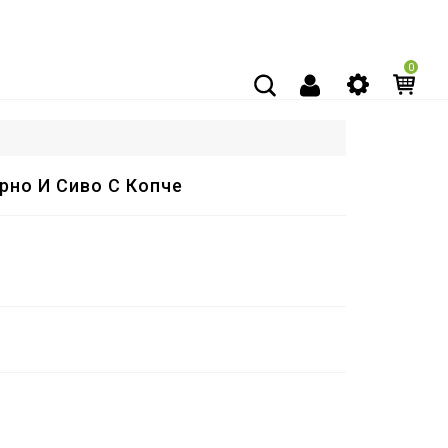
0
рно И Сиво С Копче