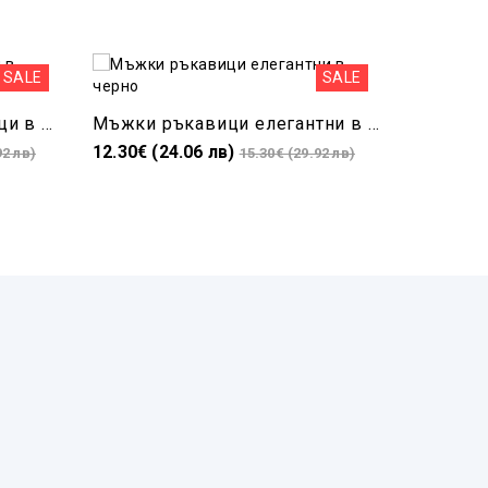
SALE
SALE
Луксозни мъжки ръкавици в бежово и черно
Мъжки ръкавици елегантни в черно
12.30€ (24.06 лв)
15.30€ (2
92 лв)
15.30€ (29.92 лв)