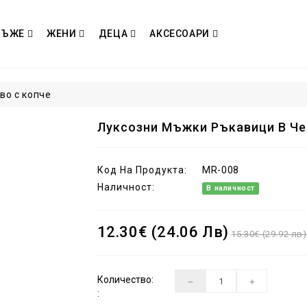
МЪЖЕ
ЖЕНИ
ДЕЦА
АКСЕСОАРИ
во с копче
Луксозни Мъжки Ръкавици В Че
Код На Продукта:
MR-008
Наличност:
В наличност
12.30€ (24.06 Лв)
15.30€ (29.92 лв)
Количество:
: