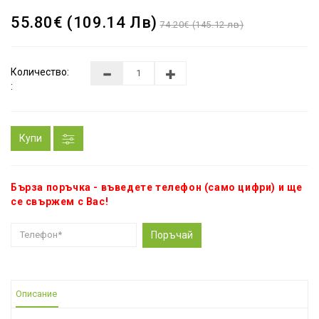
55.80€ (109.14 Лв)
74.20€ (145.12 лв)
Количество:
:
Купи
Бърза поръчка - въведете телефон (само цифри) и ще
се свържем с Вас!
Поръчай
Описание