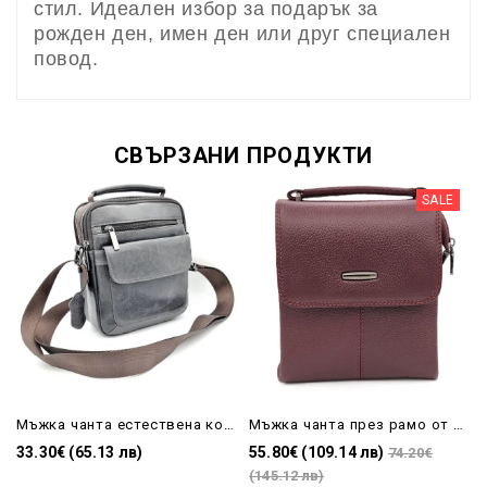
стил. Идеален избор за подарък за
рожден ден, имен ден или друг специален
повод.
СВЪРЗАНИ ПРОДУКТИ
SALE
Мъжка чанта естествена кожа в сив цвят за през рамо
Мъжка чанта през рамо от естествена кожа бордо
33.30€ (65.13 лв)
55.80€ (109.14 лв)
74.20€
(145.12 лв)