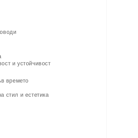
поводи
а
ост и устойчивост
ъв времето
а стил и естетика