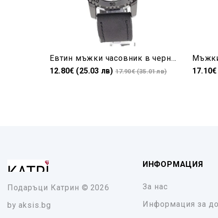
Евтин мъжки часовник в черно с кожена каишка и цифри
12.80€ (25.03 лв)
17.10€
17.90€ (35.01 лв)
ИНФОРМАЦИЯ
За нас
Подаръци Катрин
© 2026
Информация за до
by
aksis.bg