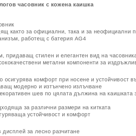
логов часовник с кожена каишка
овник
ящ както за официални, така и за неофициални 
анизъм, работещ с батерия AG4
см, придаващ стилен и елегантен вид на часовник
сококачествени метални компоненти за издръжлив
то осигурява комфорт при носене и устойчивост в
аващ модерно и изтънчено излъчване
екоративен шев по цялата дължина на каишката з
дходяща за различни размери на китката
игуряваща устойчивост и комфорт
в дисплей за лесно разчитане