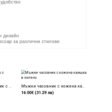
 удобство
н дизайн
есоар за различни стилове
Елегантен мъжки часовник с кожена каишка в синьо
Мъжки часовник с кожена каишка в зелено
16.00€ (31.29 лв)
11.50€ (2