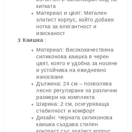
китката
Материал и цвят: Метален
златист корпус, който добавя
нотка за елегантност и
изисканост
Каишка
:
Материал: Висококачествена
силиконова каишка в черен
цвят, която е удобна за носене
и устойчива на ежедневно
износване
Дължина: 24 см – позволява
лесно регулиране за различни
размери на комплекта
Ширина: 2 см, осигуряваща
стабилност и комфорт
Дизайн: Черната силиконова
каишка създава стилен
контраст със златист корпус,