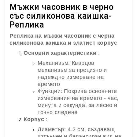
Мъжки часовник в черно
със силиконова каишка-
Реплика
Реплика на мъжки часовник с черна
силиконова каишка и златист корпус
Основни характеристики
:
Механизъм: Кварцов
механизъм за прецизно и
надеждно измерване на
времето
Функции: Покрива основните
измервания на времето - час,
минута и секунда, за лесно и
точно следене
Корпус
:
Диаметър: 4.2 см, създаващ
изтънчен и балансиран вид на