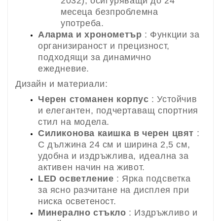
2032), осигуряващи до 24
месеца безпроблемна
употреба.
Аларма и хронометър
: Функции за
организираност и прецизност,
подходящи за динамично
ежедневие.
Дизайн и материали:
Черен стоманен корпус
: Устойчив
и елегантен, подчертаващ спортния
стил на модела.
Силиконова каишка в черен цвят
:
С дължина 24 см и ширина 2,5 см,
удобна и издръжлива, идеална за
активен начин на живот.
LED осветление
: Ярка подсветка
за ясно разчитане на дисплея при
ниска осветеност.
Минерално стъкло
: Издръжливо и