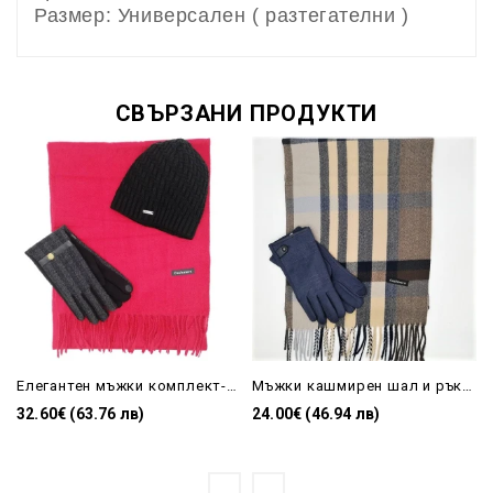
Размер: Универсален ( разтегателни )
СВЪРЗАНИ ПРОДУКТИ
Елегантен мъжки комплект-шал и ръкавици в черно и бордо
Мъжки кашмирен шал и ръкавици подаръчен комплект
32.60€ (63.76 лв)
24.00€ (46.94 лв)