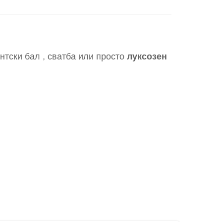
нтски бал , сватба или просто
луксозен