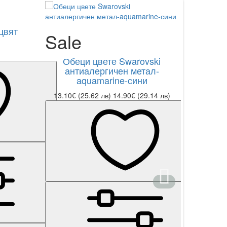
цвят
Обеци 
Sale
висящ
Обеци цвете Swarovski
антиалергичен метал-
aquamarine-сини
13.10€ (25.62 лв)
14.90€ (29.14 лв)