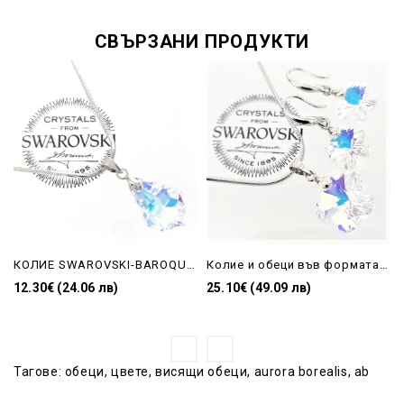
СВЪРЗАНИ ПРОДУКТИ
КОЛИЕ SWAROVSKI-BAROQUE КАПКА AB 16 mm
Колие и обеци във формата на цвете Aurora Borealis-Swarovski
12.30€ (24.06 лв)
25.10€ (49.09 лв)
Тагове:
обеци
,
цвете
,
висящи обеци
,
aurora borealis
,
ab