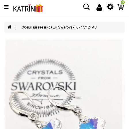
0
Категории
МЪЖЕ
Обеци цвете висящи Swarovski 6744/12+AB
ЖЕНИ
ДЕЦА
АКСЕСОАРИ