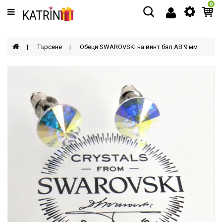
0
Категории
МЪЖЕ
Търсене
Обеци SWAROVSKI на винт бял AB 9 мм
ЖЕНИ
ДЕЦА
АКСЕСОАРИ