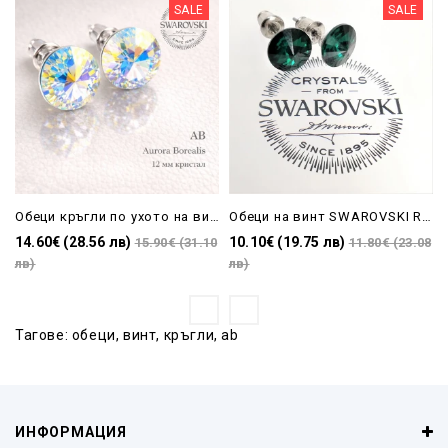
SALE
SALE
Обеци кръгли по ухото на винт RIVOLI с кристали Swarovski-AB
Обеци на винт SWAROVSKI RIVOLI EMERALD 9 мм зелен
14.60€ (28.56 лв)
10.10€ (19.75 лв)
15.90€ (31.10
11.80€ (23.08
лв)
лв)
Тагове:
обеци
,
винт
,
кръгли
,
ab
ИНФОРМАЦИЯ