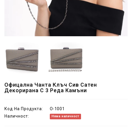
Офицална Чанта Клъч Сив Сатен
Декорирана С 3 Реда Камъни
Код На Продукта:
O-1001
Наличност:
Няма наличност