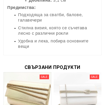
Дебелина:
3,1 см
Предимства:
Подходяща за сватби, балове,
галавечери
Стилна визия, която се съчетава
лесно с различни рокли
Удобна и лека, побира основните
вещи
СВЪРЗАНИ ПРОДУКТИ
SALE
SALE