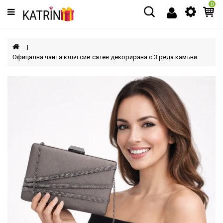
0
Категории
МЪЖЕ
Офицална чанта клъч сив сатен декорирана с 3 реда камъни
ЖЕНИ
ДЕЦА
АКСЕСОАРИ