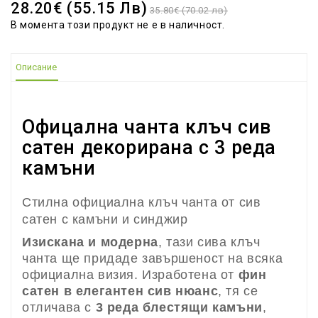
28.20€ (55.15 Лв)
35.80€ (70.02 лв)
В момента този продукт не е в наличност.
Описание
Офицална
чанта клъч
сив
сатен декорирана с 3 реда
камъни
Стилна официална клъч чанта от сив
сатен с камъни и синджир
Изискана и модерна
, тази сива клъч
чанта ще придаде завършеност на всяка
официална визия. Изработена от
фин
сатен в елегантен сив нюанс
, тя се
отличава с
3 реда блестящи камъни
,