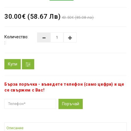
30.00€ (58.67 Лв)
43.50€ (85.08 лв)
Количество:
:
Купи
Бърза поръчка - въведете телефон (само цифри) и ще
се свържем с Вас!
Поръчай
Описание