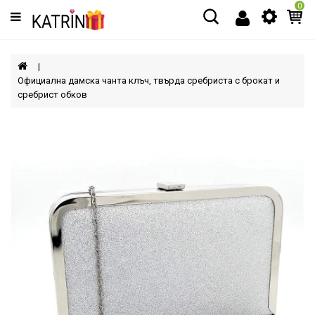
0
Категории
МЪЖЕ
Официална дамска чанта клъч, твърда сребриста с брокат и
сребрист обков
ЖЕНИ
ДЕЦА
АКСЕСОАРИ