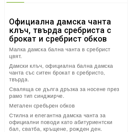
Официална дамска
чанта
клъч
, твърда сребриста с
брокат и сребрист обков
Малка дамска бална чанта в сребрист
цвят.
Дамски клъч, официална бална дамска
чанта със ситен брокат в сребристо,
твърда.
Сваляща се дълга дръзка за носене през
рамо тип синджирче.
Метален сребърен обков
Стилна и елегантна дамска чанта за
официални поводи като абитуриентски
бал, сватба, кръщене, рожден ден.