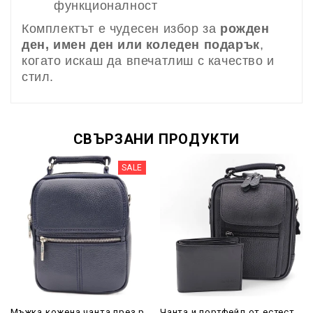
функционалност
Комплектът е чудесен избор за
рожден
ден, имен ден или коледен подарък
,
когато искаш да впечатлиш с качество и
стил.
СВЪРЗАНИ ПРОДУКТИ
SALE
Мъжка кожена чанта през рамо – тъмносиня, с 4 джоба и сребристи ципове
Чанта и портфейл от естествена кожа в черно-Подаръчен комплект за мъж