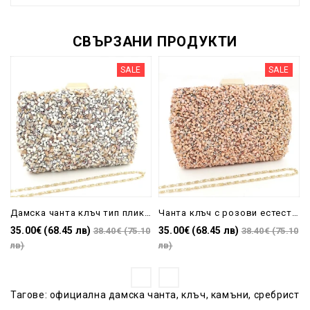
СВЪРЗАНИ ПРОДУКТИ
SALE
SALE
Дамска чанта клъч тип плик-Бежова
Чанта клъч с розови естествени камъни-Луксозен официален модел
35.00€ (68.45 лв)
35.00€ (68.45 лв)
38.40€ (75.10
38.40€ (75.10
лв)
лв)
Тагове:
официална дамска чанта
,
клъч
,
камъни
,
сребрист