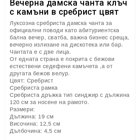
Вечерна дамска
чанта клъч
с камъни в сребрист цвят
Луксозна сребриста дамска чанта за
официални поводи като абитуриентска
бална вечер, сватба, важна бизнес среща,
вечерно излизане на дискотека или бар.
Чантата е с две лица.
От едната страна е покрита с бежови
естествени седефени камъчета ,а от
другата бежов велур.
Цвят: Сребрист
Сребриста рамка
Сребриста дръжка тип синджир с дължина
120 см за носене на рамото.
Размери:
Дължина: 19 см
Височина: 12,5 см
Дълбочина: 4,5 см