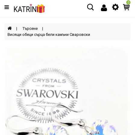
0
Категории
МЪЖЕ
Търсене
Висящи обеци сърца бели камъни Сваровски
ЖЕНИ
ДЕЦА
АКСЕСОАРИ