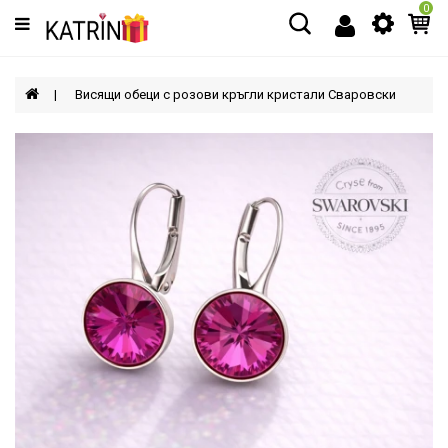
0
Категории
МЪЖЕ
Висящи обеци с розови кръгли кристали Сваровски
ЖЕНИ
ДЕЦА
АКСЕСОАРИ