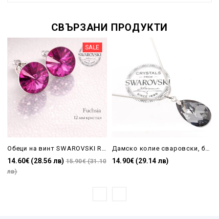
СВЪРЗАНИ ПРОДУКТИ
SALE
Обеци на винт SWAROVSKI RIVOLI розови FUCHSIA 12мм
Дамско колие сваровски, бижу за подарък-капка Silver Night
14.60€ (28.56 лв)
14.90€ (29.14 лв)
15.90€ (31.10
лв)