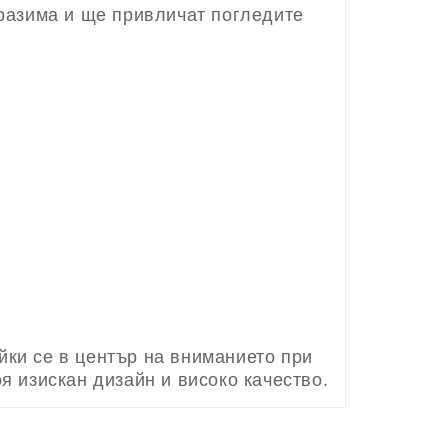
тразима и ще привличат погледите
йки се в център на вниманието при
я изискан дизайн и високо качество.