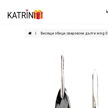
Висящи обеци сваровски дълги wing Sil