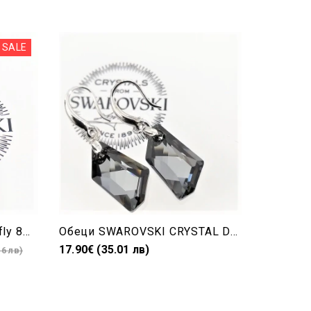
SALE
Обеци SWAROVSKI Butterfly 8мм Silver Night пеперуди
Обеци SWAROVSKI CRYSTAL De-Art Silver Night 6670/18+
17.90€ (35.01 лв)
14.90€ (2
16 лв)