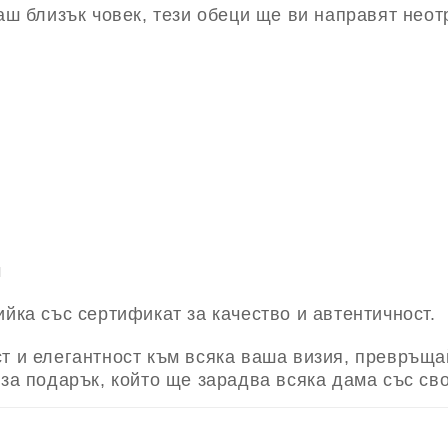
ваш близък човек, тези обеци ще ви направят нео
м
ийка със сертификат за качество и автентичност.
т и елегантност към всяка ваша визия, превръща
 за подарък, който ще зарадва всяка дама със сво