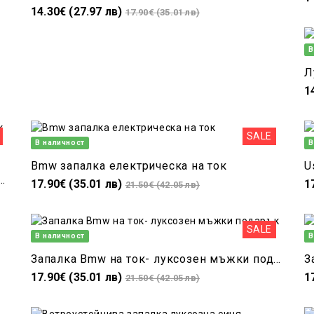
14.30€ (27.97 лв)
17.90€ (35.01 лв)
В
Л
1
SALE
В наличност
В
Bmw запалка електрическа на ток
U
TA подходящ подарък за мъж фен на марката
17.90€ (35.01 лв)
1
21.50€ (42.05 лв)
SALE
В наличност
В
Запалка Bmw на ток- луксозен мъжки подарък
З
17.90€ (35.01 лв)
1
21.50€ (42.05 лв)