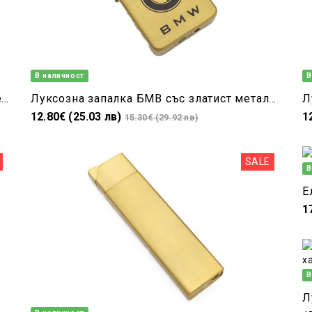
В наличност
В
Луксозна газова запалка Мерцедес с джет пламък – стилен подарък за мъже
Луксозна запалка БМВ със златист метален корпус-газова ,стилен подарък за мъже
12.80€ (25.03 лв)
1
15.30€ (29.92 лв)
SALE
В
Е
1
В