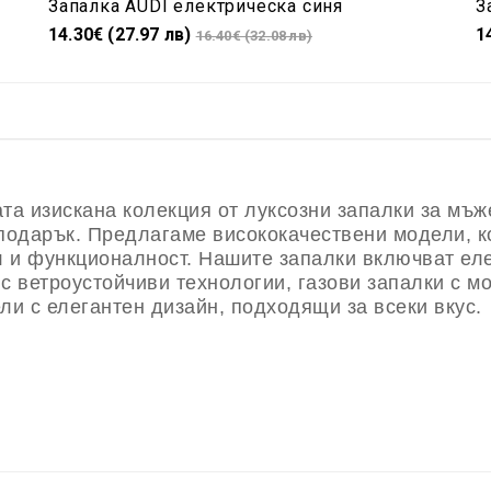
Запалка AUDI електрическа синя
З
14.30€ (27.97 лв)
1
16.40€ (32.08 лв)
та изискана колекция от луксозни запалки за мъж
подарък. П
редлагаме висококачествени модели, к
л и функционалност. Нашите запалки включват ел
с ветроустойчиви технологии, газови запалки с мо
ли с елегантен дизайн, подходящи за всеки вкус.