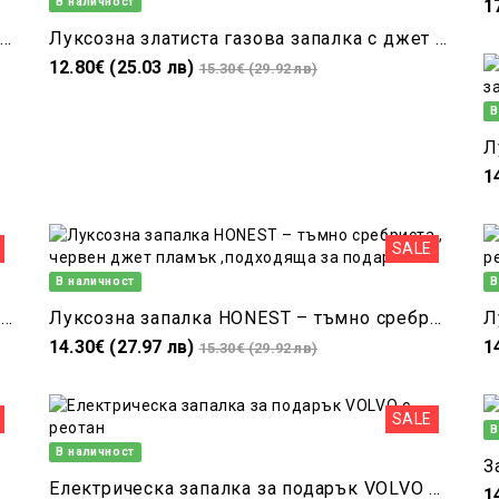
В наличност
1
Eлектрическа запалка Мерцедес – синя, с USB зареждане и нагреваем реотан
Луксозна златиста газова запалка с джет пламък – елегантен подарък за жена
12.80€ (25.03 лв)
15.30€ (29.92 лв)
В
1
SALE
В наличност
В
Луксозна запалка Broad – златиста газова, подходяща за подарък
Луксозна запалка HONEST – тъмно сребриста , червен джет пламък ,подходяща за подарък
14.30€ (27.97 лв)
1
15.30€ (29.92 лв)
SALE
В
В наличност
З
Електрическа запалка за подарък VOLVO с реотан
1