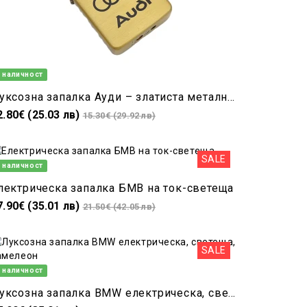
 наличност
Луксозна запалка Ауди – златиста метална джет пламък на газ, подходяща за подарък
2.80€ (25.03 лв)
15.30€ (29.92 лв)
SALE
 наличност
лектрическа запалка БМВ на ток-светеща
7.90€ (35.01 лв)
21.50€ (42.05 лв)
SALE
 наличност
Луксозна запалка BMW електрическа, светеща, хамелеон