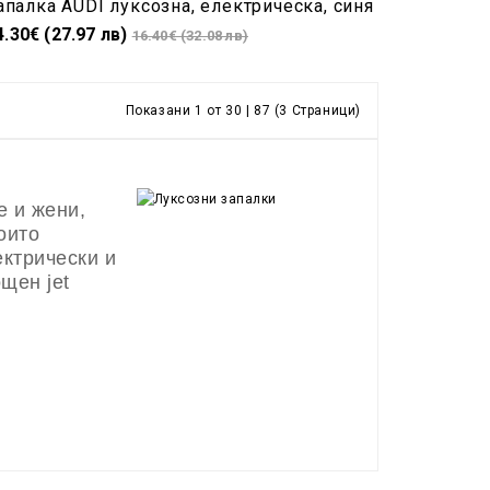
апалка AUDI луксозна, електрическа, синя
4.30€ (27.97 лв)
16.40€ (32.08 лв)
Показани 1 от 30 | 87 (3 Страници)
е и жени,
оито
ектрически и
щен jet