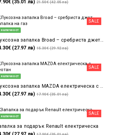
7.90€ (35.01 лв)
21.50€ (42.05 лв)
SALE
 наличност
Луксозна запалка Broad – сребриста джет запалка на газ
4.30€ (27.97 лв)
15.30€ (29.92 лв)
SALE
 наличност
Луксозна запалка MAZDA електрическа с реотан
4.30€ (27.97 лв)
17.90€ (35.01 лв)
SALE
 наличност
апалка за подарък Renault електрическа
4.30€ (27.97 лв)
17.90€ (35.01 лв)