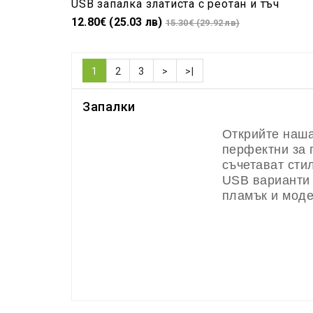
USB запалка златиста с реотан и тъч
12.80€ (25.03 лв)
15.30€ (29.92 лв)
1
2
3
>
>|
Запалки
Открийте наша
перфектни за 
съчетават сти
USB варианти 
пламък и моде