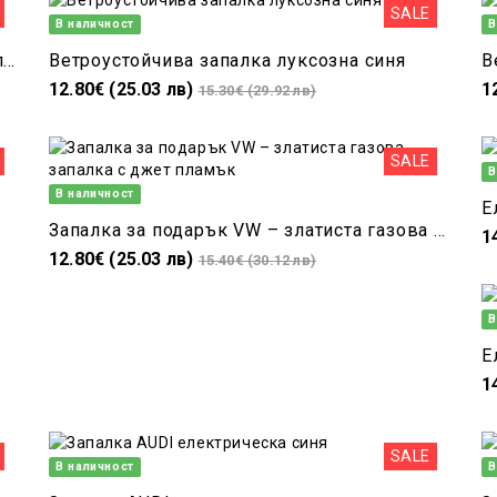
SALE
В наличност
В
Луксозна запалка Bmw във формата на ключ
Ветроустойчива запалка луксозна синя
12.80€ (25.03 лв)
1
15.30€ (29.92 лв)
SALE
В
В наличност
Е
Запалка за подарък VW – златиста газова запалка с джет пламък
1
12.80€ (25.03 лв)
15.40€ (30.12 лв)
В
Е
1
SALE
В наличност
В