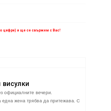
о цифри) и ще се свържем с Вас!
 висулки
ез официалните вечери.
а една жена трябва да притежава. С