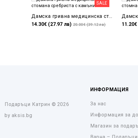
SALE
Дамска гривна медицинска стомана сребриста с камъни
14.30€ (27.97 лв)
11.20€
20.00€ (39.12 лв)
ИНФОРМАЦИЯ
За нас
Подаръци Катрин
© 2026
Информация за до
by
aksis.bg
Магазин за подар
Варна – Подаръци