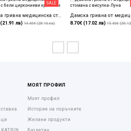
SALE
Дамска гривна медицинска стомна с бели циркониеви кристали
 (21.91 лв)
8.70€ (17.02 лв)
14.40€ (28.16 лв)
15.40€ (30.12
МОЯТ ПРОФИЛ
Моят профил
ставка
История на поръчките
ъци
Желани продукти
 KATRIN
Бюлетин