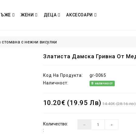
МЪЖЕ
ЖЕНИ
ДЕЦА
АКСЕСОАРИ
 стомана с нежни висулки
Златиста Дамска Гривна От Ме
Код На Продукта:
gr-0065
Наличност:
В наличност
10.20€ (19.95 Лв)
14.40€ (28.16 лв)
Количество:
: