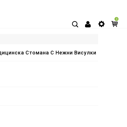
0
дицинска Стомана С Нежни Висулки