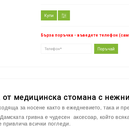
Купи
Бърза поръчка - въведете телефон (сам
Поръчай
 от медицинска стомана с нежни
ходяща за носене както в ежедневието, така и пр
Дамската гривна е чудесен аксесоар, който всяк
е привлича всички погледи.