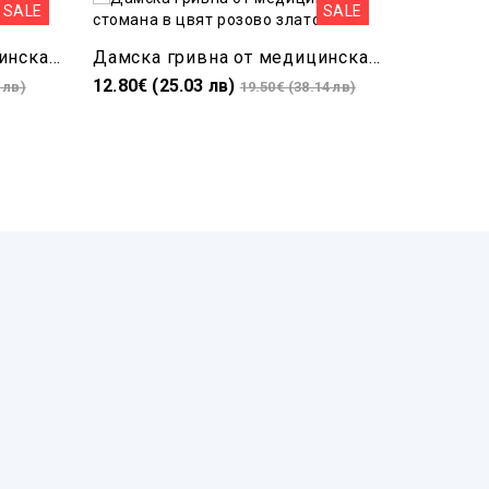
SALE
SALE
Дамска гривна от медицинска стомана с висулка-Луна
Дамска гривна от медицинска стомана в цвят розово злато
12.80€ (25.03 лв)
12.30€ (2
 лв)
19.50€ (38.14 лв)