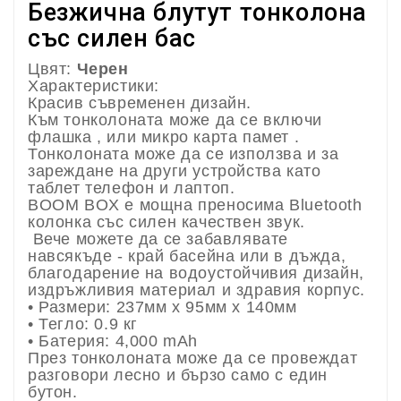
Безжична блутут тонколона
със силен бас
Цвят:
Черен
Характеристики:
Красив съвременен дизайн.
Към тонколоната може да се включи
флашка , или микро карта памет .
Тонколоната може да се използва и за
зареждане на други устройства като
таблет телефон и лаптоп.
BOOM BOX е мощна преносима Bluetooth
колонка със силен качествен звук.
Вече можете да се забавлявате
навсякъде - край басейна или в дъжда,
благодарение на водоустойчивия дизайн,
издръжливия материал и здравия корпус.
• Размери: 237мм x 95мм x 140мм
• Тегло: 0.9 кг
• Батерия: 4,000 mAh
През тонколоната може да се провеждат
разговори лесно и бързо само с един
бутон.