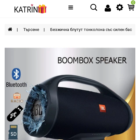
0
Категории
МЪЖЕ
Търсене
Безжична блутут тонколона със силен бас
ЖЕНИ
ДЕЦА
АКСЕСОАРИ