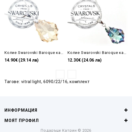
Колие Swarovski Baroque капка Golden Shadow 22 mm
Колие Swarovski Baroque капка Vitral Light-16mm
14.90€ (29.14 лв)
12.30€ (24.06 лв)
Тагове:
vitral light
,
6090/22/16
,
комплект
ИНФОРМАЦИЯ
МОЯТ ПРОФИЛ
Подаръци Катрин
© 2026