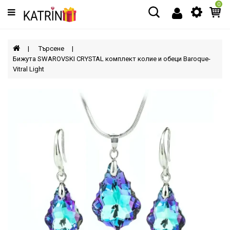
0
Категории
МЪЖЕ
Търсене
Бижута SWAROVSKI CRYSTAL комплект колие и обеци Baroque-
Vitral Light
ЖЕНИ
ДЕЦА
АКСЕСОАРИ