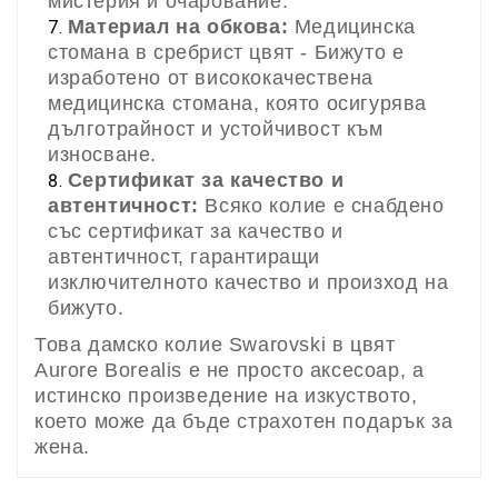
мистерия и очарование.
Материал на обкова:
Медицинска
стомана в сребрист цвят - Бижуто е
изработено от висококачествена
медицинска стомана, която осигурява
дълготрайност и устойчивост към
износване.
Сертификат за качество и
автентичност:
Всяко колие е снабдено
със сертификат за качество и
автентичност, гарантиращи
изключителното качество и произход на
бижуто.
Това дамско колие Swarovski в цвят
Aurore Borealis е не просто аксесоар, а
истинско произведение на изкуството,
което може да бъде страхотен подарък за
жена.