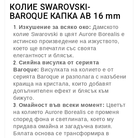
КОЛИЕ SWAROVSKI-
BAROQUE КАПКА AB 16 mm
Изкушение за всяко око:
Дамското
колие Swarovski в цвят Aurore Borealis е
истинско произведение на изкуството,
което ще впечатли със своята
елегантност и блясък.
Сияйна висулка от серията
Baroque:
Висулката на колието е от
серията Baroque и разполага с назъбени
краища на кристала, които добавят
допълнителен ефект и блясък към
бижуто.
Омайност във всеки момент:
Цветът
на колието Aurore Borealis се променя
според фона и светлината, което му
придава омайна и загадъчна визия.
Бялата основа се трансформира в