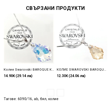
СВЪРЗАНИ ПРОДУКТИ
Колие Swarovski BAROQUE КАПКА AB-22mm
КОЛИЕ SWAROVSKI BAROQUE КАПКА GOLDEN SHADOW
14.90€ (29.14 лв)
12.30€ (24.06 лв)
Тагове:
6090/16
,
ab
,
бял
,
колие