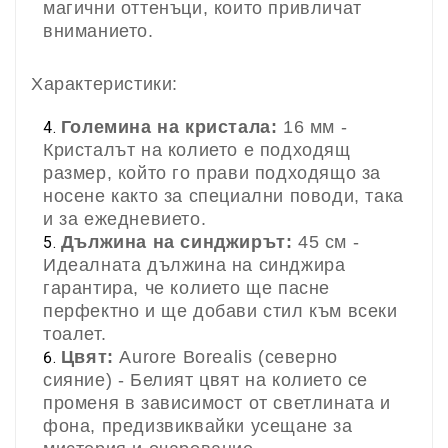
магични оттенъци, които привличат
вниманието.
Характеристики:
Големина на кристала:
16 мм -
Кристалът на колието е подходящ
размер, който го прави подходящо за
носене както за специални поводи, така
и за ежедневието.
Дължина на синджирът:
45 см -
Идеалната дължина на синджира
гарантира, че колието ще пасне
перфектно и ще добави стил към всеки
тоалет.
Цвят:
Aurore Borealis (северно
сияние) - Белият цвят на колието се
променя в зависимост от светлината и
фона, предизвиквайки усещане за