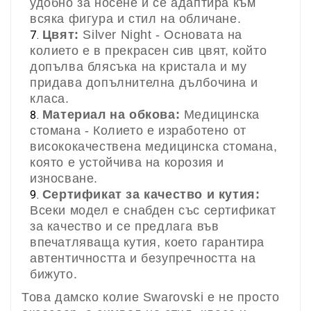
удобно за носене и се адаптира към
всяка фигура и стил на обличане.
Цвят:
Silver Night - Основата на
колието е в прекрасен сив цвят, който
допълва блясъка на кристала и му
придава допълнителна дълбочина и
класа.
Материал на обкова:
Медицинска
стомана - Колието е изработено от
висококачествена медицинска стомана,
която е устойчива на корозия и
износване.
Сертификат за качество и кутия:
Всеки модел е снабден със сертификат
за качество и се предлага във
впечатляваща кутия, което гарантира
автентичността и безупречността на
бижуто.
Това дамско колие Swarovski е не просто