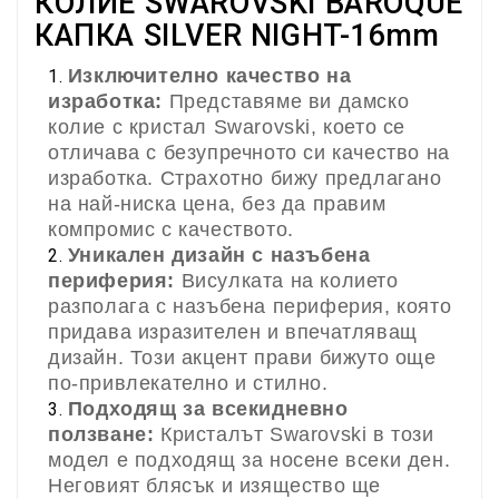
КОЛИЕ SWAROVSKI BAROQUE
КАПКА SILVER NIGHT-16mm
Изключително качество на
изработка:
Представяме ви дамско
колие с кристал Swarovski, което се
отличава с безупречното си качество на
изработка. Страхотно бижу предлагано
на най-ниска цена, без да правим
компромис с качеството.
Уникален дизайн с назъбена
периферия:
Висулката на колието
разполага с назъбена периферия, която
придава изразителен и впечатляващ
дизайн. Този акцент прави бижуто още
по-привлекателно и стилно.
Подходящ за всекидневно
ползване:
Кристалът Swarovski в този
модел е подходящ за носене всеки ден.
Неговият блясък и изящество ще