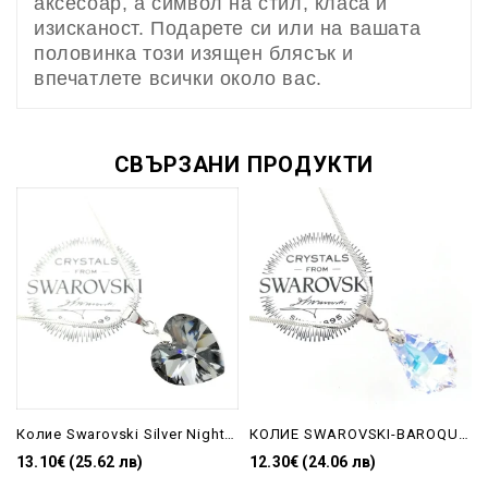
аксесоар, а символ на стил, класа и
изисканост. Подарете си или на вашата
половинка този изящен блясък и
впечатлете всички около вас.
СВЪРЗАНИ ПРОДУКТИ
Колие Swarovski Silver Night 14 мм
КОЛИЕ SWAROVSKI-BAROQUE КАПКА AB 16 mm
13.10€ (25.62 лв)
12.30€ (24.06 лв)