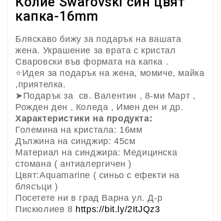
Колие Swarovski син цвят
капка-16mm
Бляскаво бижу за подарък на вашата
жена. Украшение за врата с кристал
Сваровски във формата на капка .
⭐
Идея за подарък на жена, момиче, майка
,приятелка.
➤
Подарък за св. Валентин , 8-ми Март ,
Рожден ден , Коледа , Имен ден и др.
Характеристики на продукта:
Големина на кристала: 16мм
Дължина на синджир: 45см
Материал на синджира: Медицинска
стомана ( антиалергичен )
Цвят:Aquamarine ( синьо с ефекти на
блясъци )
Посетете ни в град Варна ул. Д-р
Пискюлиев 8
https://bit.ly/2ItJQz3