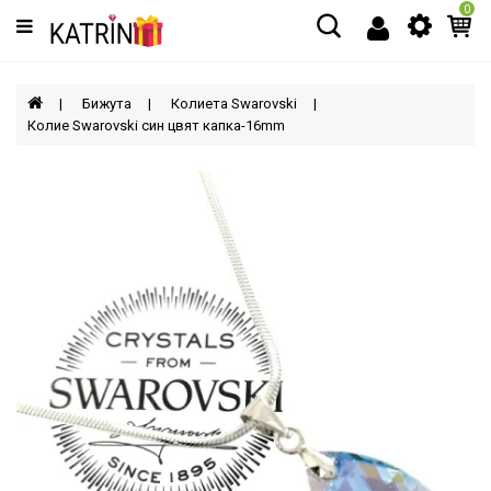
0
Категории
МЪЖЕ
Бижута
Колиета Swarovski
Колие Swarovski син цвят капка-16mm
ЖЕНИ
ДЕЦА
АКСЕСОАРИ