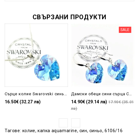
СВЪРЗАНИ ПРОДУКТИ
SALE
Сърце колие Swarovski синьо 18мм
Дамски обеци сини сърца Сваровски-Aquamarine
16.50€ (32.27 лв)
14.90€ (29.14 лв)
17.90€ (35.01
лв)
Тагове:
колие
,
капка aquamarine
,
син
,
синьо
,
6106/16