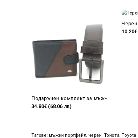
Черен
10.20€
Подаръчен комплект за мъж-Колан и портмоне в кафяво
34.80€ (68.06 лв)
Тагове:
мъжки портфейл
,
черен
,
Тойота
,
Toyota