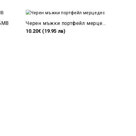
БМВ
Черен мъжки портфейл мерцедес
10.20€ (19.95 лв)
12.30€ (2