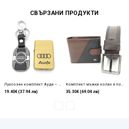
СВЪРЗАНИ ПРОДУКТИ
Луксозен комплект Ауди – Запалка с джет пламък и кожен ключодържател, златист метал
Комплект мъжки колан и портфейл от естествена кожа в черно и кафяво
19.40€ (37.94 лв)
35.30€ (69.04 лв)