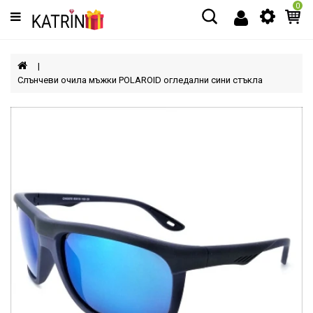
0
Категории
МЪЖЕ
Слънчеви очила мъжки POLAROID огледални сини стъкла
ЖЕНИ
ДЕЦА
АКСЕСОАРИ