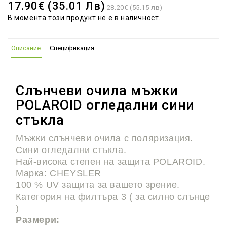
17.90€ (35.01 Лв)
28.20€ (55.15 лв)
В момента този продукт не е в наличност.
Описание
Спецификация
Слънчеви очила мъжки
POLAROID огледални сини
стъкла
Мъжки слънчеви очила с поляризация.
Сини огледални стъкла.
Най-висока степен на защита POLAROID.
Марка: CHEYSLER
100 % UV защита за вашето зрение.
Категория на филтъра 3 ( за силно слънце
)
Размери: