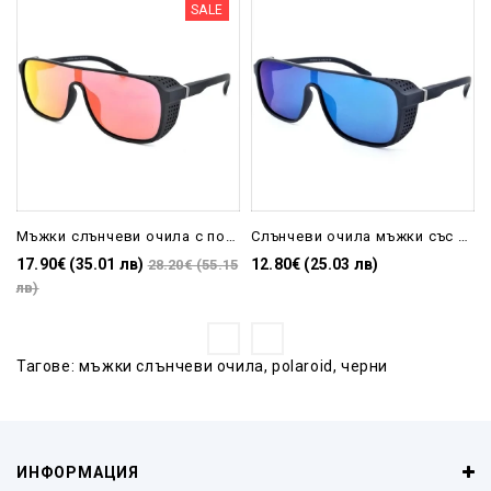
SALE
Мъжки слънчеви очила с поляризация и цветни стъкла-Спортни
Слънчеви очила мъжки със сини стъкла тип маска
17.90€ (35.01 лв)
12.80€ (25.03 лв)
28.20€ (55.15
лв)
Тагове:
мъжки слънчеви очила
,
polaroid
,
черни
ИНФОРМАЦИЯ