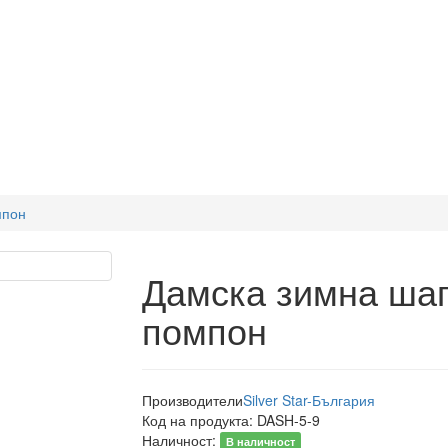
мпон
Дамска зимна шап
помпон
Производители
Silver Star-България
Код на продукта:
DASH-5-9
Наличност:
В наличност