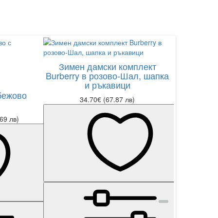
Зимен дамски комплект
Лук
Burberry в розово-Шал, шапка
комп
и ръкавици
Шап
бежово
34.70€ (67.87 лв)
н
69 лв)