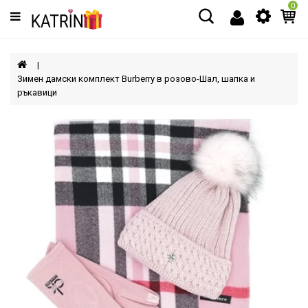
0
Категории
МЪЖЕ
Зимен дамски комплект Burberry в розово-Шал, шапка и
ръкавици
ЖЕНИ
ДЕЦА
АКСЕСОАРИ