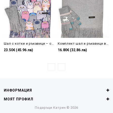
Шал с котки и ръкавици – сив подаръчен комплект за жена
Комплект шал и ръкавици в сиво –Луксозен зимен подарък за жена
23.50€ (45.96 лв)
16.80€ (32.86 лв)
ИНФОРМАЦИЯ
МОЯТ ПРОФИЛ
Подаръци Катрин
© 2026