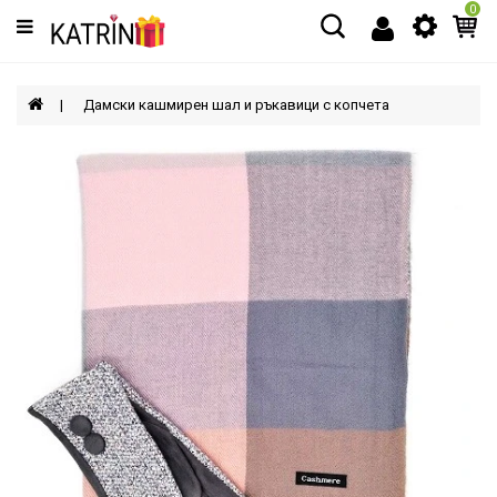
0
Категории
МЪЖЕ
Дамски кашмирен шал и ръкавици с копчета
ЖЕНИ
ДЕЦА
АКСЕСОАРИ