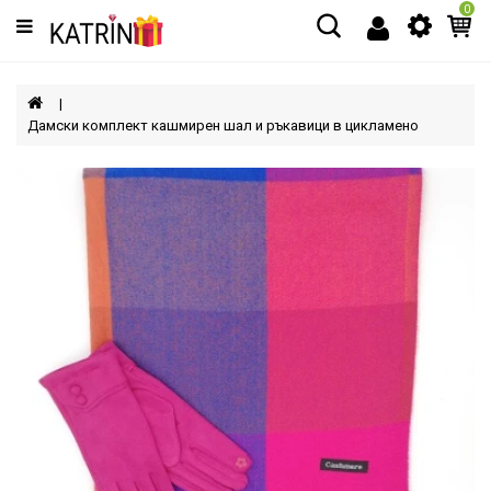
0
Категории
МЪЖЕ
Дамски комплект кашмирен шал и ръкавици в цикламено
ЖЕНИ
ДЕЦА
АКСЕСОАРИ