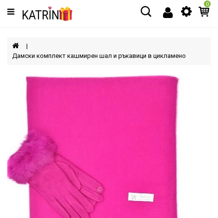
0
Категории
МЪЖЕ
Дамски комплект кашмирен шал и ръкавици в цикламено
ЖЕНИ
ДЕЦА
АКСЕСОАРИ