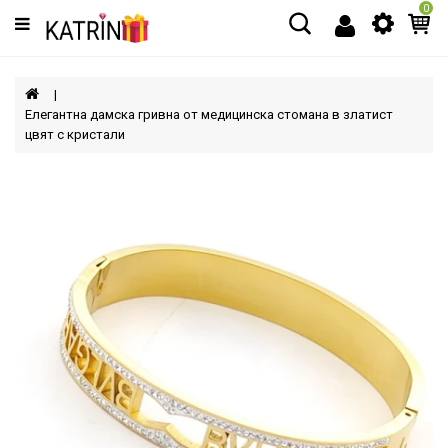
0
Категории
МЪЖЕ
Елегантна дамска гривна от медицинска стомана в златист
цвят с кристали
ЖЕНИ
ДЕЦА
АКСЕСОАРИ