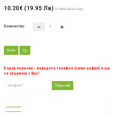
10.20€ (19.95 Лв)
17.90€ (35.01 лв)
Количество:
:
Купи
Бърза поръчка - въведете телефон (само цифри) и ще
се свържем с Вас!
Поръчай
Описание