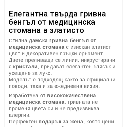
Елегантна твърда гривна
бенгъл от медицинска
стомана в златисто
Стилна
дамска гривна бенгъл от
медицинска стомана
с изискан златист
цвят и декоративен гръцки орнамент.
Двете преливащи се линии, инкрустирани
с
кристали
, придават елегантен блясък и
усещане за лукс.
Моделът е подходящ както за официални
поводи, така и за ежедневна визия.
Изработена от
висококачествена
медицинска стомана
, гривната не
променя цвета си и не предизвиква
алергии.
Перфектен
подарък за жена
, която цени