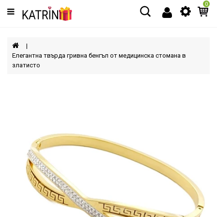
0
Категории
МЪЖЕ
Елегантна твърда гривна бенгъл от медицинска стомана в
златисто
ЖЕНИ
ДЕЦА
АКСЕСОАРИ