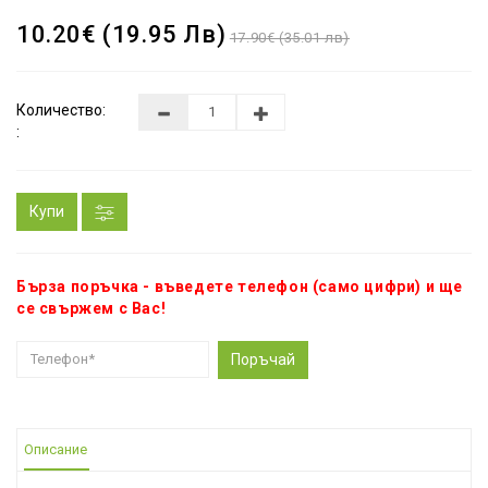
10.20€ (19.95 Лв)
17.90€ (35.01 лв)
Количество:
:
Купи
Бърза поръчка - въведете телефон (само цифри) и ще
се свържем с Вас!
Поръчай
Описание