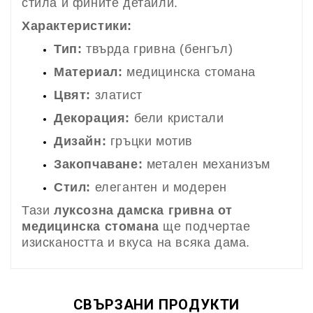
стила и фините детайли.
Характеристики:
Тип:
твърда гривна (бенгъл)
Материал:
медицинска стомана
Цвят:
златист
Декорация:
бели кристали
Дизайн:
гръцки мотив
Закопчаване:
метален механизъм
Стил:
елегантен и модерен
Тази
луксозна дамска гривна от
медицинска стомана
ще подчертае
изискаността и вкуса на всяка дама.
СВЪРЗАНИ ПРОДУКТИ