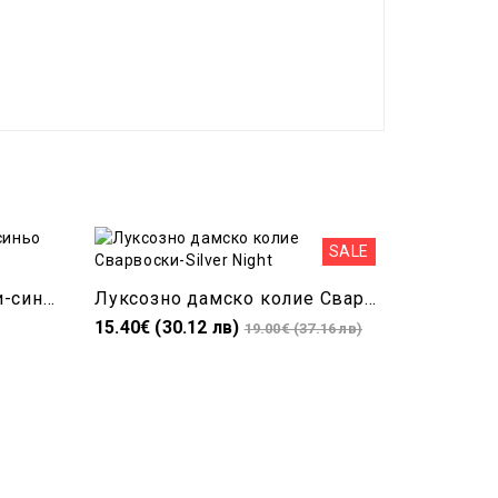
SALE
Дамско колие Сваровски-синьо AQUAMARINE 22mm
Луксозно дамско колие Сварвоски-Silver Night
15.40€ (30.12 лв)
21.00€ (4
19.00€ (37.16 лв)