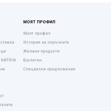
МОЯТ ПРОФИЛ
Моят профил
ставка
История на поръчките
ъци
Желани продукти
 KATRIN
Бюлетин
ане
Специални предложения
ог
талите