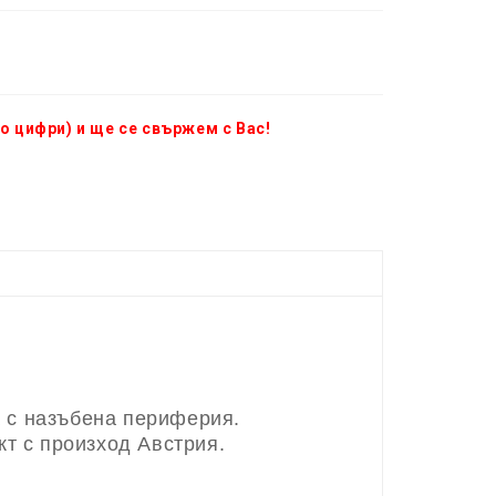
о цифри) и ще се свържем с Вас!
 с назъбена периферия.
кт с произход Австрия.