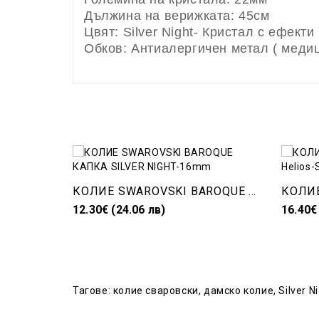
Дължина на верижката: 45см
Цвят: Silver Night- Кристал с ефекти
Обков: Антиалергичен метал ( медиц
КОЛИЕ SWAROVSKI BAROQUE КАПКА SILVER NIGHT-16mm
12.30€ (24.06 лв)
16.40€
Тагове:
колие сваровски
,
дамско колие
,
Silver N