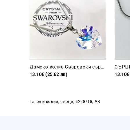
Дамско колие Сваровски сърце бяло с AB ефекти
13.10€ (25.62 лв)
13.10€
Тагове:
колие
,
сърце
,
6228/18
,
AB