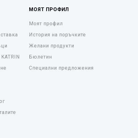
МОЯТ ПРОФИЛ
Моят профил
ставка
История на поръчките
ъци
Желани продукти
 KATRIN
Бюлетин
ане
Специални предложения
ог
талите