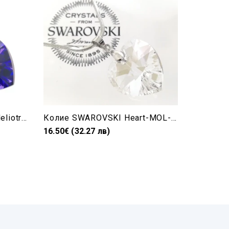
Колие Swarovski сърце-Heliotrope-18мм
Колие SWAROVSKI Heart-MOL-18 мм 6228/18
16.50€ (32.27 лв)
16.50€ (3