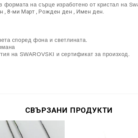
в формата на сърце изработено от кристал на Swa
 , 8-ми Март , Рожден ден , Имен ден.
вета според фона и светлината.
омана
утия на SWAROVSKI и сертификат за произход.
СВЪРЗАНИ ПРОДУКТИ