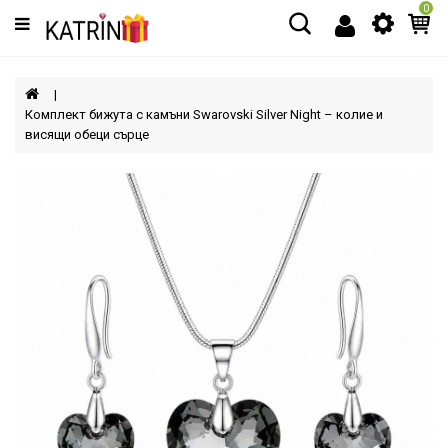
0
Категории
МЪЖЕ
Комплект бижута с камъни Swarovski Silver Night – колие и
висящи обеци сърце
ЖЕНИ
ДЕЦА
АКСЕСОАРИ