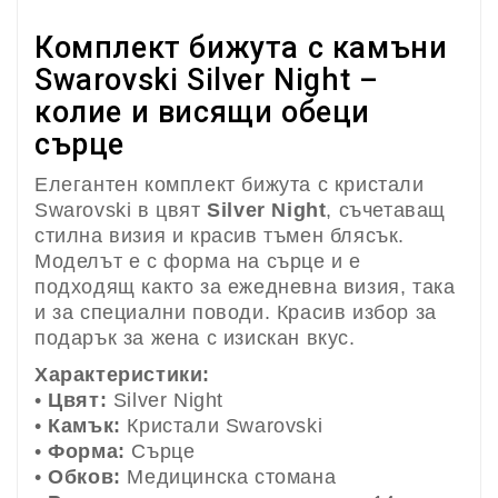
Комплект бижута с камъни
Swarovski Silver Night –
колие и висящи обеци
сърце
Елегантен комплект бижута с кристали
Swarovski в цвят
Silver Night
, съчетаващ
стилна визия и красив тъмен блясък.
Моделът е с форма на сърце и е
подходящ както за ежедневна визия, така
и за специални поводи. Красив избор за
подарък за жена с изискан вкус.
Характеристики:
•
Цвят:
Silver Night
•
Камък:
Кристали Swarovski
•
Форма:
Сърце
•
Обков:
Медицинска стомана