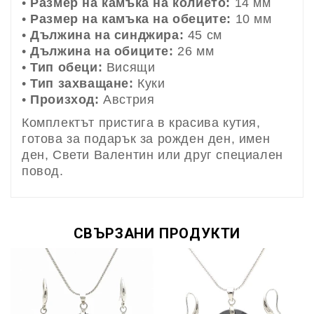
•
Размер на камъка на колието:
14 мм
•
Размер на камъка на обеците:
10 мм
•
Дължина на синджира:
45 см
•
Дължина на обиците:
26 мм
•
Тип обеци:
Висящи
•
Тип захващане:
Куки
•
Произход:
Австрия
Комплектът пристига в красива кутия,
готова за подарък за рожден ден, имен
ден, Свети Валентин или друг специален
повод.
СВЪРЗАНИ ПРОДУКТИ