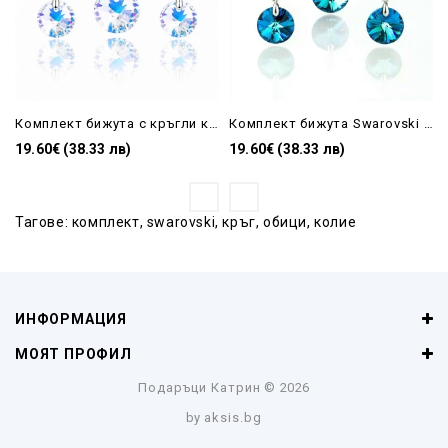
Комплект бижута с кръгли кристали Swarovski AB – колие и обеци с отблясъци
Комплект бижута Swarovski Bermuda Blue – колие и обеци с кръгли кристали
19.60€ (38.33 лв)
19.60€ (38.33 лв)
Тагове:
комплект
,
swarovski
,
кръг
,
обици
,
колие
ИНФОРМАЦИЯ
МОЯТ ПРОФИЛ
Подаръци Катрин
© 2026
by
aksis.bg