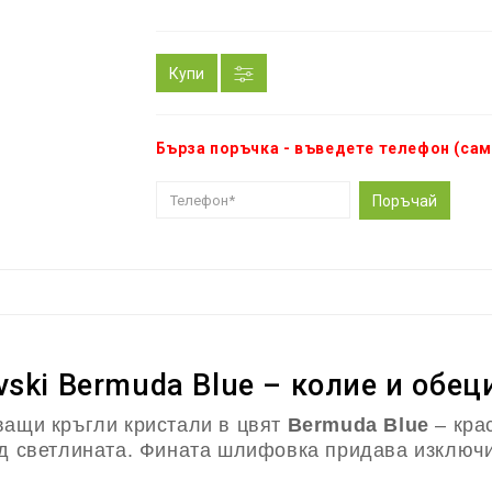
Купи
Бърза поръчка - въведете телефон (сам
Поръчай
ski Bermuda Blue – колие и обец
ващи кръгли кристали в цвят
Bermuda Blue
– кра
ед светлината. Фината шлифовка придава изключи