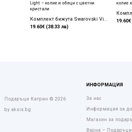
Комплект бижута Swarovski Vitral Light – колие и обеци с цветни кристали
19.60€
19.60€ (38.33 лв)
ИНФОРМАЦИЯ
За нас
Подаръци Катрин
© 2026
Информация за до
by
aksis.bg
Магазин за подар
Варна – Подаръци