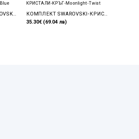
Бижута с кристали SWAROVSKI колие и обеци Drop Bermuda Blue
КОМПЛЕКТ SWAROVSKI-КРИСТАЛИ-КРЪГ-Moonlight-Twist
35.30€ (69.04 лв)
32.30€ (6