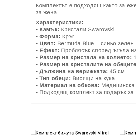
Комплектът е подходящ както за еже
за жена.
Характеристики:
•
Камък:
Кристали Swarovski
•
Форма:
Кръг
•
Цвят:
Bermuda Blue – синьо-зелен
•
Ефект:
Проблясък според ъгъла н
•
Размер на кристала на колието:
1
•
Размер на кристалите на обеците
•
Дължина на верижката:
45 см
•
Тип обеци:
Висящи на кука
•
Материал на обкова:
Медицинска 
• Подходящ комплект за подарък за