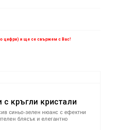
о цифри) и ще се свържем с Вас!
и с кръгли кристали
сив синьо-зелен нюанс с ефектни
телен блясък и елегантно