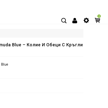
0
muda Blue – Колие И Обеци С Кръгли
 Blue