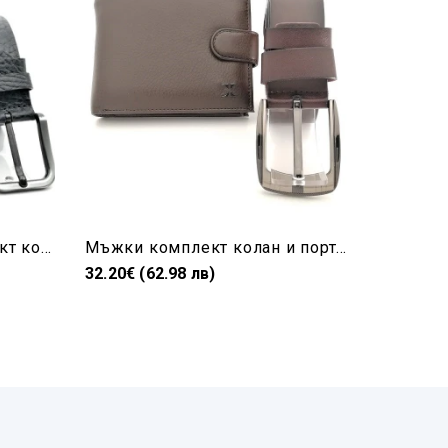
Луксозен мъжки комплект колан и портфейл естествена кожа в черно
Мъжки комплект колан и портфейл в кафяво-естествена кожа
32.20€ (62.98 лв)
52.60€ (1