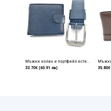
Мъжки колан и портфейл естествена кожа в синьо
33.70€ (65.91 лв)
35.80€