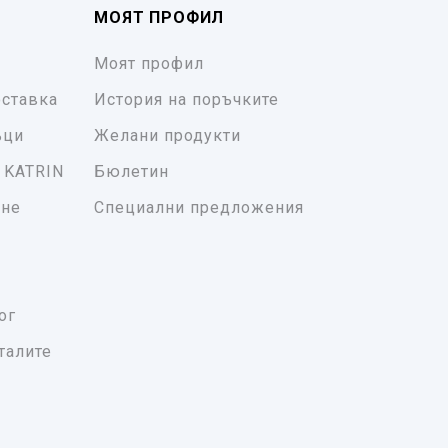
МОЯТ ПРОФИЛ
Моят профил
ставка
История на поръчките
ъци
Желани продукти
 KATRIN
Бюлетин
ане
Специални предложения
ог
талите