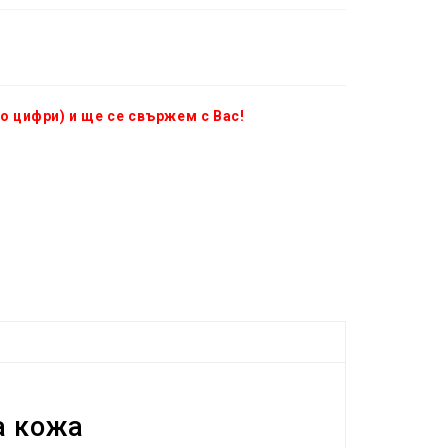
о цифри) и ще се свържем с Вас!
а кожа