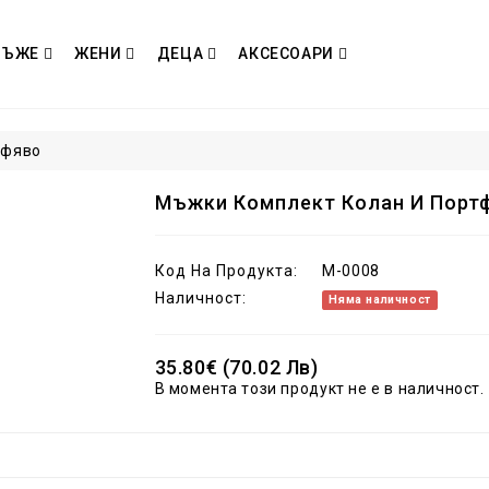
МЪЖЕ
ЖЕНИ
ДЕЦА
АКСЕСОАРИ
афяво
Мъжки Комплект Колан И Порт
Код На Продукта:
M-0008
Наличност:
Няма наличност
35.80€ (70.02 Лв)
В момента този продукт не е в наличност.