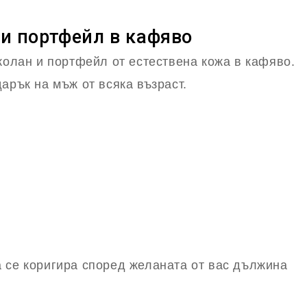
и портфейл в кафяво
колан и портфейл от естествена кожа в кафяво.
арък на мъж от всяка възраст.
 се коригира според желаната от вас дължина