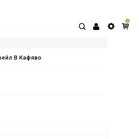
0
фейл В Кафяво