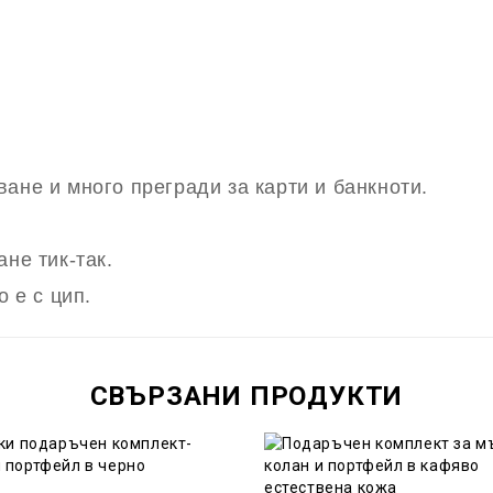
ане и много прегради за карти и банкноти.
не тик-так.
о е с цип.
СВЪРЗАНИ ПРОДУКТИ