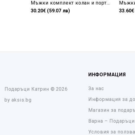
Мъжки комплект колан и портмоне естествена кожа в кафяво
30.20€ (59.07 лв)
33.60€
ИНФОРМАЦИЯ
За нас
Подаръци Катрин
© 2026
Информация за до
by
aksis.bg
Магазин за подар
Варна – Подаръци
Условия за ползв