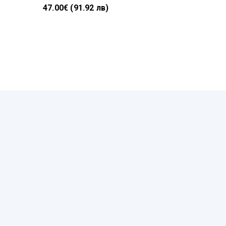
47.00€ (91.92 лв)
30.00€ (5