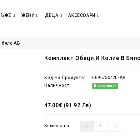
МЪЖЕ
ЖЕНИ
ДЕЦА
АКСЕСОАРИ
в бяло AB
Комплект Обеци И Колие В Бял
Код На Продукта:
6696/30/20-AB
Наличност:
В наличност
47.00€ (91.92 Лв)
Количество:
: