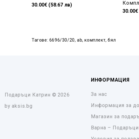
30.00€ (58.67 лв)
30.00€
Тагове:
6696/30/20
,
ab
,
комплект
,
бял
ИНФОРМАЦИЯ
За нас
Подаръци Катрин
© 2026
Информация за до
by
aksis.bg
Магазин за подар
Варна – Подаръци
Условия за ползв