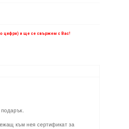
о цифри) и ще се свържем с Вас!
 подарък.
лежащ към нея сертификат за