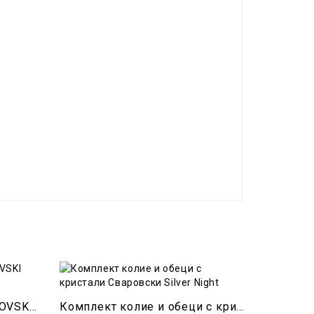
Бижута с кристали SWAROVSKI Drop 6106/22/16+Lilac
Комплект колие и обеци с кристали Сваровски Silver Night