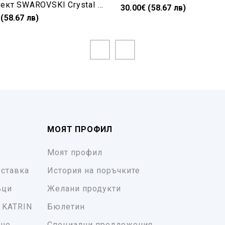
Комплект SWAROVSKI Crystal обеци и колие Drop 6106/22/16+Light Rose AB
30.00€ (58.67 лв)
 (58.67 лв)
МОЯТ ПРОФИЛ
Моят профил
ставка
История на поръчките
ъци
Желани продукти
 KATRIN
Бюлетин
ане
Специални предложения