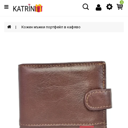
0
Категории
МЪЖЕ
Кожен мъжки портфейл в кафяво
ЖЕНИ
ДЕЦА
АКСЕСОАРИ