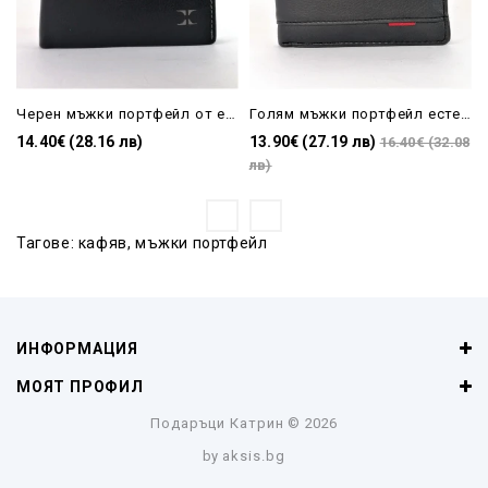
Черен мъжки портфейл от естествена кожа с 6 отделения за карти и джоб за монети
Голям мъжки портфейл естествена кожа черен с много отделения за карти
14.40€ (28.16 лв)
13.90€ (27.19 лв)
16.40€ (32.08
лв)
Тагове:
кафяв
,
мъжки портфейл
ИНФОРМАЦИЯ
МОЯТ ПРОФИЛ
Подаръци Катрин
© 2026
by
aksis.bg