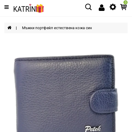
0
Категории
МЪЖЕ
Мъжки портфейл естествена кожа син
ЖЕНИ
ДЕЦА
АКСЕСОАРИ