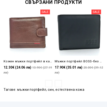
СВЪРЗАНИ ПРОДУКТИ
SALE
SALE
Кожен мъжки портфейл в кафяво
Мъжки портфейл BOSS-без закопчаване
12.30€ (24.06 лв)
17.90€ (35.01 лв)
13.90€ (27.19
20.00€ (39.12
лв)
лв)
Тагове:
мъжки портфейл
,
син
,
естествена кожа